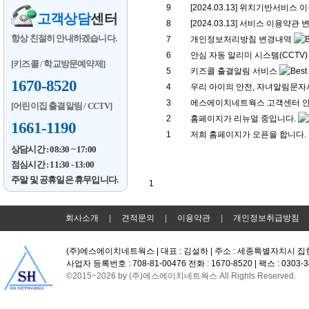
9
[2024.03.13] 위치기반서비스
고객상담
센터
8
[2024.03.13] 서비스 이용약관
항상 친절히 안내하겠습니다.
7
개인정보처리방침 변경내역
6
안심 자동 알리미 시스템(CCTV)
[키즈콜 / 학교방문예약제]
5
키즈콜 출결알림 서비스
1670-8520
4
우리 아이의 안전, 자녀알림문
3
에스에이치네트웍스 고객센터 안
[어린이집 출결알림 / CCTV]
2
홈페이지가 리뉴얼 중입니다.
1661-1190
1
저희 홈페이지가 오픈을 합니다.
상담시간 : 08:30 ~ 17:00
점심시간 : 11:30 - 13:00
주말 및 공휴일은 휴무입니다.
1
회사소개
|
견적문의
|
이용약관
|
개인정보취급방침
(주)에스에이치네트웍스 | 대표 : 김설하 | 주소 : 세종특별자치시 집
사업자 등록번호 : 708-81-00476 전화 : 1670-8520 | 팩스 : 0303
©2015~2026 by (주)에스에이치네트웍스 All Rights Reserved.